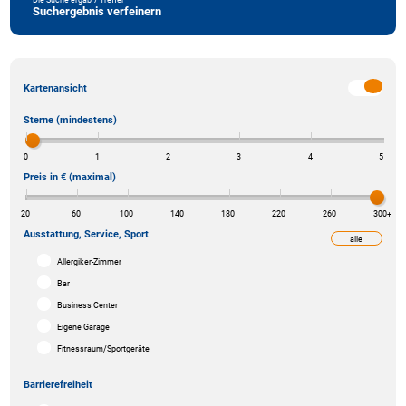
Suchergebnis verfeinern
Kartenansicht
Sterne (mindestens)
0
1
2
3
4
5
Preis in € (maximal)
20
60
100
140
180
220
260
300
+
Ausstattung, Service, Sport
alle
weniger
Allergiker-Zimmer
Bar
Business Center
Eigene Garage
Fitnessraum/Sportgeräte
Barrierefreiheit