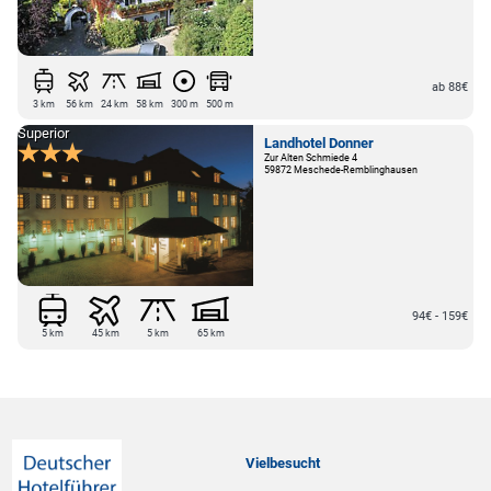
ab 88€
3 km
56 km
24 km
58 km
300 m
500 m
Superior
Landhotel Donner
Zur Alten Schmiede 4
59872 Meschede-Remblinghausen
94€ - 159€
5 km
45 km
5 km
65 km
Vielbesucht