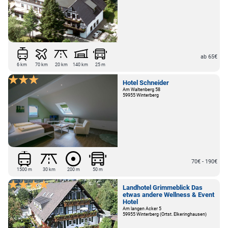
ab 65€
6 km
70 km
20 km
140 km
25 m
Hotel Schneider
Am Waltenberg 58
59955 Winterberg
70€ - 190€
1500 m
30 km
200 m
50 m
Landhotel Grimmeblick Das
etwas andere Wellness & Event
Hotel
Am langen Acker 5
59955 Winterberg (Ortst. Elkeringhausen)