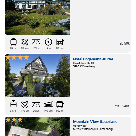
ab 59€
8 km
68 km
32 km
7 km
100 m
Hotel Engemann-Kurve
Haarfelder Str. 10
59955 Winterberg
79€ - 240€
3 km
140 km
60 km
140 km
100 m
Mountain View Sauerland
Astenweg 1
59955 Winterberg-Neuastenberg