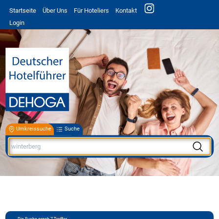
Startseite
Über Uns
Für Hoteliers
Kontakt
Login
Umkreissuche
Suche
Die Suche ergab
7
Treffer