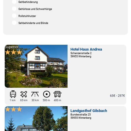
Gehbehinderung
Gehörlose und Schwerhörige
Rollstuhlnutzer
Sehbehinderte und Blinde
Superior
Hotel Haus Andrea
Schanzenstraße 2
59955 Winterberg
65€ - 297€
1 km
65 km
30 km
500 m
400 m
Landgasthof Gilsbach
Bundesstraße 25
59955 Winterberg