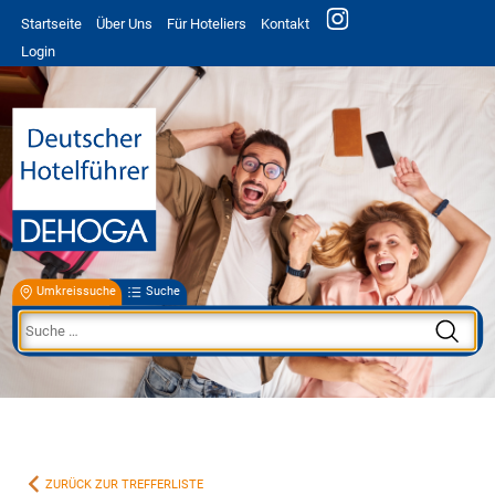
Startseite
Über Uns
Für Hoteliers
Kontakt
Login
Umkreissuche
Suche
ZURÜCK ZUR TREFFERLISTE