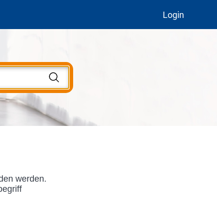
Login
nden werden.
egriff