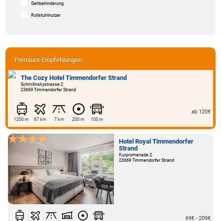
Gehbehinderung
Rollstuhlnutzer
Premium-Empfehlungen
The Cozy Hotel Timmendorfer Strand
Schmilinskystrasse 2
23669 Timmendorfer Strand
ab 120€
1200 m
87 km
7 km
200 m
100 m
Hotel Royal Timmendorfer
Strand
Kurpromenade 2
23669 Timmendorfer Strand
69€ - 209€