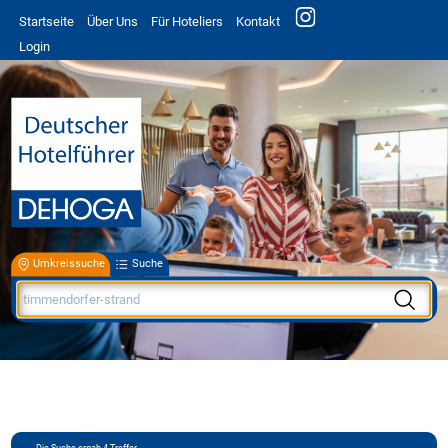
Startseite
Über Uns
Für Hoteliers
Kontakt
Login
Umkreissuche
Suche
Die Suche ergab
4
Treffer