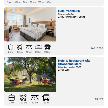
3 km
80 km
5 km
80 km
200 m
100 m
Hotel Yachtclub
Strandstraße 94
23669 Timmendorfer Strand
74€ - 259€
4 km
80 km
10 km
80 km
200 m
Hotel & Restaurant Alte
Straßenmeisterei
Lübecker Landstr. 53-55
23701 Eutin
ab 79€
2 km
100 km
12 km
50 m