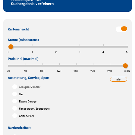
Suchergebnis verfeinern
Kartenansicht
Sterne (mindestens)
0
1
2
3
4
5
Preis in € (maximal)
20
60
100
140
180
220
260
300
+
Ausstattung, Service, Sport
alle
weniger
Allergiker-Zimmer
Bar
Eigene Garage
Fitnessraum/Sportgeräte
Garten/Park
Barrierefreiheit