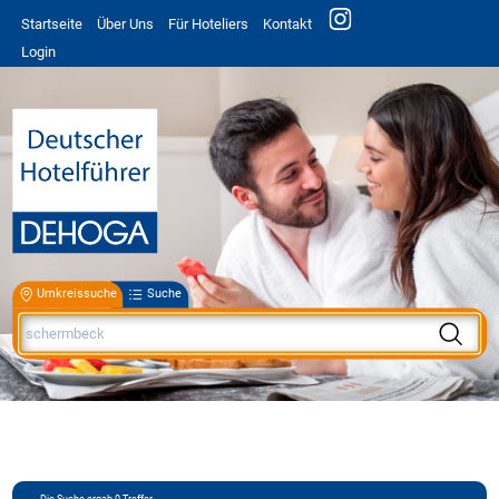
Startseite
Über Uns
Für Hoteliers
Kontakt
Login
Umkreissuche
Suche
Die Suche ergab
0
Treffer