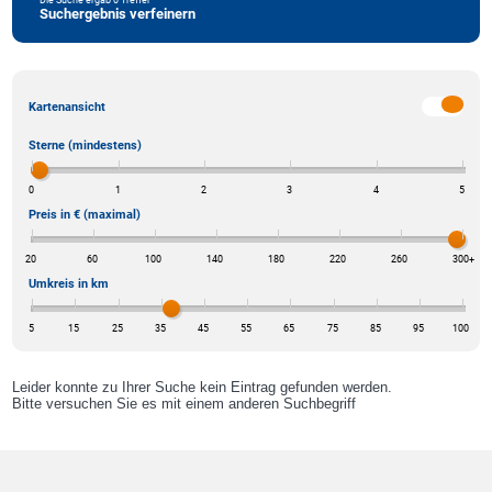
Suchergebnis verfeinern
Kartenansicht
Sterne (mindestens)
0
1
2
3
4
5
Preis in € (maximal)
20
60
100
140
180
220
260
300
+
Umkreis in km
5
15
25
35
45
55
65
75
85
95
100
Leider konnte zu Ihrer Suche kein Eintrag gefunden werden.
Bitte versuchen Sie es mit einem anderen Suchbegriff