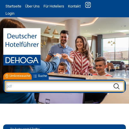
Startseite
Über Uns
Für Hoteliers
Kontakt
Login
Umkreissuche
Suche
Die Suche ergab
0
Treffer