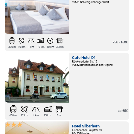
90571 Schwaig-Behringersdorf
75€ - 160€
300 m
10 km
1 km
10 km
10 km
300 m
Cafe Hotel D1
Rückersdorfer Str. 19
90552 Röthenbach an der Pegnitz
ab 65€
400 m
12 km
4 km
15 km
5 m
Hotel Silberhorn
Fischbacher Hauptstr. 90
90475 Nürnberg