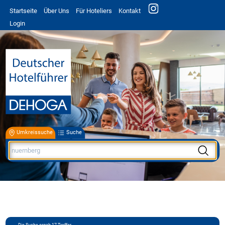
Startseite
Über Uns
Für Hoteliers
Kontakt
Login
Umkreissuche
Suche
Die Suche ergab
17
Treffer