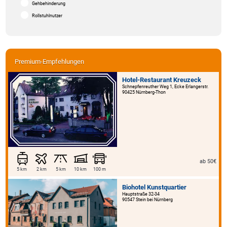
Gehbehinderung
Rollstuhlnutzer
Premium-Empfehlungen
Hotel-Restaurant Kreuzeck
Schnepfenreuther Weg 1, Ecke Erlangerstr.
90425 Nürnberg-Thon
ab 50€
5 km
2 km
5 km
10 km
100 m
Biohotel Kunstquartier
Hauptstraße 32-34
90547 Stein bei Nürnberg