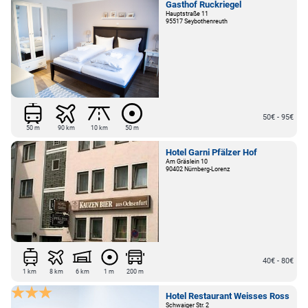
Gasthof Ruckriegel
Hauptstraße 11
95517 Seybothenreuth
50€ - 95€
50 m
90 km
10 km
50 m
Hotel Garni Pfälzer Hof
Am Gräslein 10
90402 Nürnberg-Lorenz
40€ - 80€
1 km
8 km
6 km
1 m
200 m
Hotel Restaurant Weisses Ross
Schwaiger Str. 2