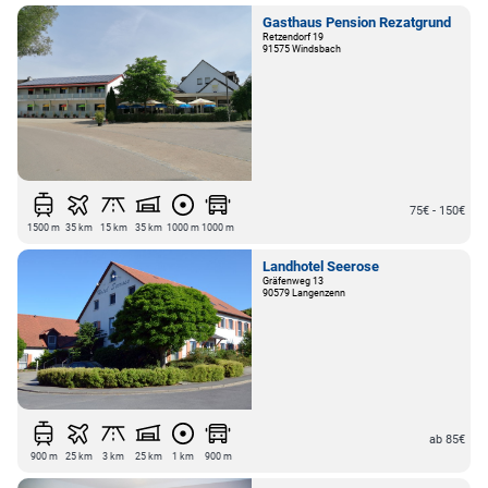
Gasthaus Pension Rezatgrund
Retzendorf 19
91575 Windsbach
75€ - 150€
1500 m
35 km
15 km
35 km
1000 m
1000 m
Landhotel Seerose
Gräfenweg 13
90579 Langenzenn
ab 85€
900 m
25 km
3 km
25 km
1 km
900 m