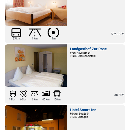
55€ - 85€
25 km
1 km
5 m
Landgasthof Zur Rose
Prühl Hauptstr. 24
91483 Oberscheinfeld
ab 50€
14 km
60 km
6 km
60 km
100 m
Hotel Smart-Inn
Fürther Straße 5
91058 Erlangen