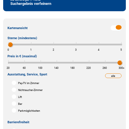
Suchergebnis verfeinern
Kartenansicht
Sterne (mindestens)
0
1
2
3
4
5
Preis in € (maximal)
20
60
100
140
180
220
260
300
+
Ausstattung, Service, Sport
alle
weniger
Pay-TV im Zimmer
Nichtraucher-Zimmer
Lift
Bar
Parkmöglichkeiten
Barrierefreiheit