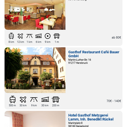
ab 80€
8 km
12 km
1 km
6 km
9 km
1 m
Gasthof Restaurant Café Bauer
GmbH
Martin-Luther-Str. 16
91217 Hersbruck
70€ - 140€
500 m
30 km
9 km
30 km
200 m
Hotel Gasthof Metzgerei
Lamm, Inh. Benedikt Rückel
Marktplatz 8
96160 Geiselwind