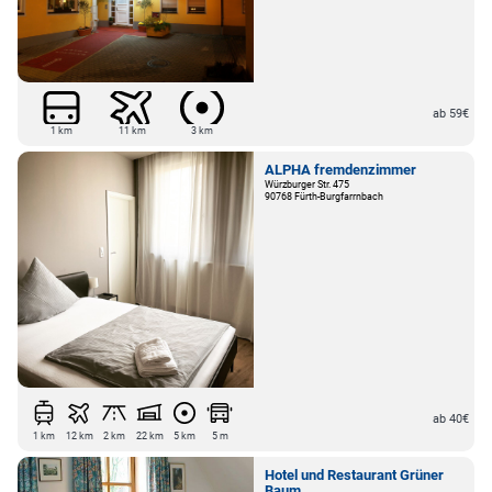
ab 59€
1 km
11 km
3 km
ALPHA fremdenzimmer
Würzburger Str. 475
90768 Fürth-Burgfarrnbach
ab 40€
1 km
12 km
2 km
22 km
5 km
5 m
Hotel und Restaurant Grüner
Baum