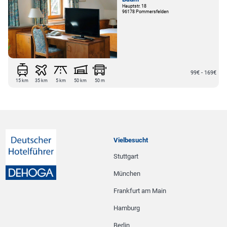
Hauptstr. 18
96178 Pommersfelden
99€ - 169€
15 km
35 km
5 km
50 km
50 m
Vielbesucht
Stuttgart
München
Frankfurt am Main
Hamburg
Berlin