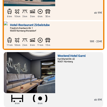
ab 99€
6 km
10 km
3 km
5 km
6 km
50 m
Hotel-Restaurant Zirbelstube
Friedrich-Overbeck-Str. 1
90455 Nürnberg-Worzeldorf
98€ - 204€
11 km
18 km
2 km
6 km
11 km
15 m
Westend Hotel Garni
Karl-Martell-Str. 42
90431 Nürnberg
ab 89€
4 km
4 km