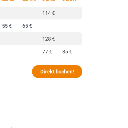
114 €
55 €
65 €
128 €
77 €
85 €
Direkt buchen!