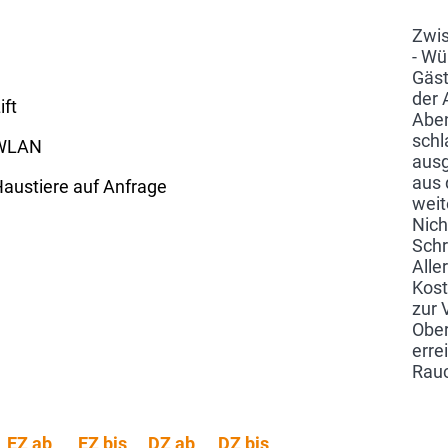
Zwis
- Wü
Gäst
der 
ift
Aben
schl
WLAN
ausg
aus 
austiere auf Anfrage
weit
Nich
Schr
Alle
Kost
zur 
Ober
erre
Rauc
EZ ab
EZ bis
DZ ab
DZ bis