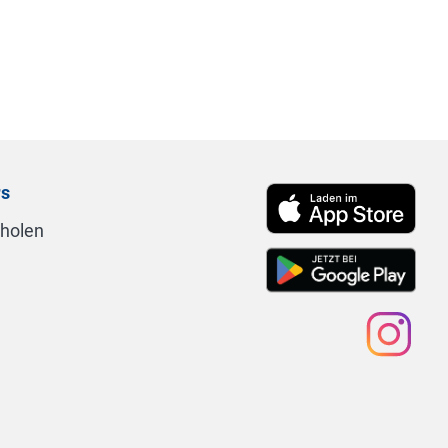
rs
nholen