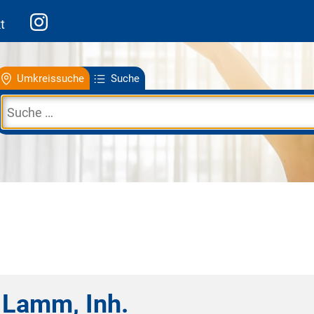
t
Umkreissuche
Suche
 Lamm, Inh.