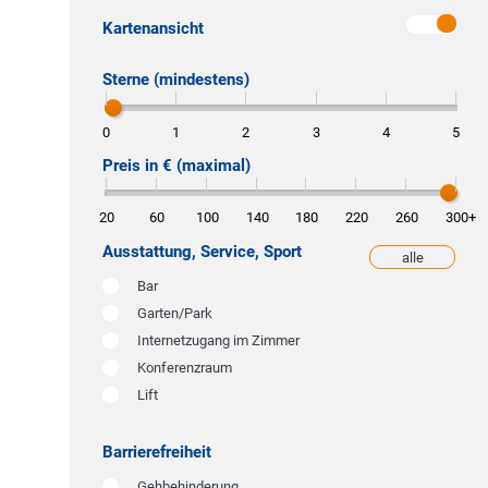
Kartenansicht
Sterne (mindestens)
0
1
2
3
4
5
Preis in € (maximal)
20
60
100
140
180
220
260
300
+
Ausstattung, Service, Sport
alle
weniger
Bar
Garten/Park
Internetzugang im Zimmer
Konferenzraum
Lift
Barrierefreiheit
Gehbehinderung