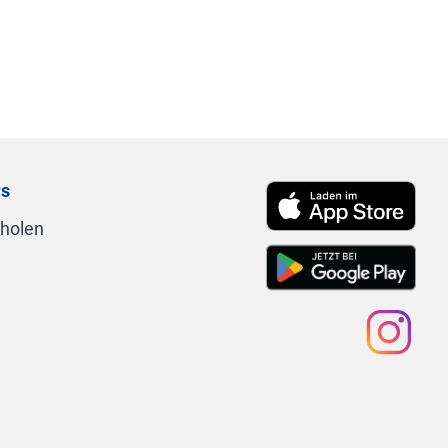
rs
nholen