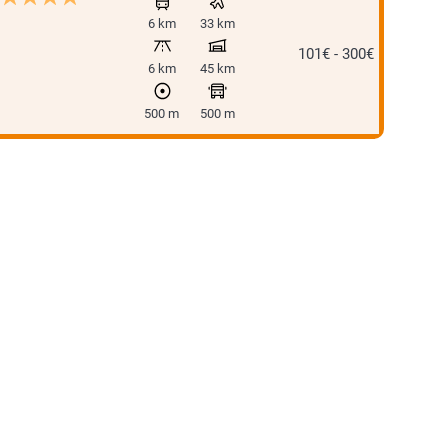
6 km
33 km
101€ - 300€
6 km
45 km
500 m
500 m