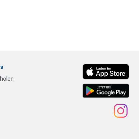
rs
nholen