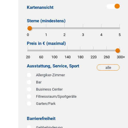
Kartenansicht
Sterne (mindestens)
0
1
2
3
4
5
Preis in € (maximal)
20
60
100
140
180
220
260
300
+
Ausstattung, Service, Sport
alle
weniger
Allergiker-Zimmer
Bar
Business Center
Fitnessraum/Sportgeräte
Garten/Park
Barrierefreiheit
Gehbehinderung