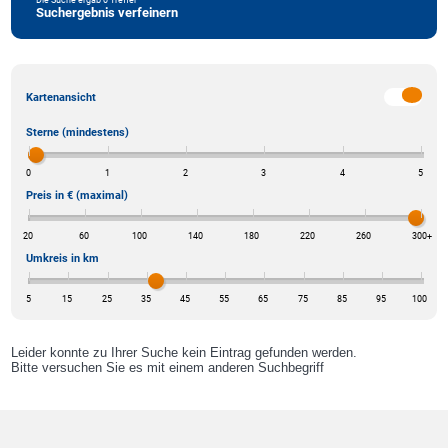
Suchergebnis verfeinern
Kartenansicht
Sterne (mindestens)
0
1
2
3
4
5
Preis in € (maximal)
20
60
100
140
180
220
260
300
+
Umkreis in km
5
15
25
35
45
55
65
75
85
95
100
Leider konnte zu Ihrer Suche kein Eintrag gefunden werden.
Bitte versuchen Sie es mit einem anderen Suchbegriff