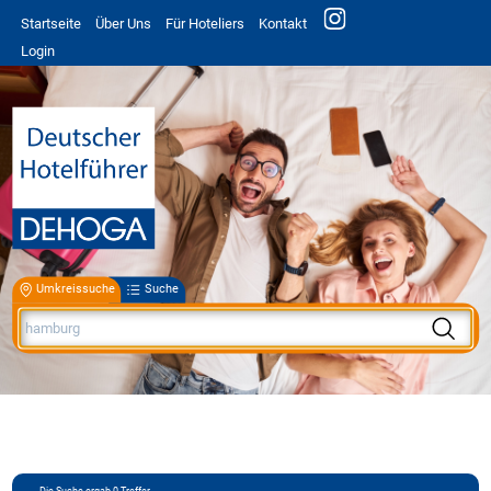
Startseite
Über Uns
Für Hoteliers
Kontakt
Login
Umkreissuche
Suche
Die Suche ergab
0
Treffer