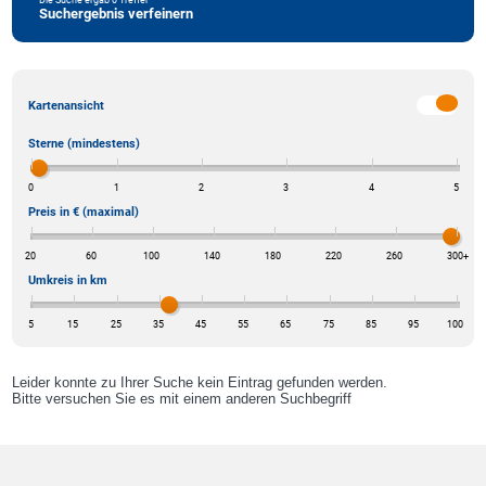
Suchergebnis verfeinern
Kartenansicht
Sterne (mindestens)
0
1
2
3
4
5
Preis in € (maximal)
20
60
100
140
180
220
260
300
+
Umkreis in km
5
15
25
35
45
55
65
75
85
95
100
Leider konnte zu Ihrer Suche kein Eintrag gefunden werden.
Bitte versuchen Sie es mit einem anderen Suchbegriff