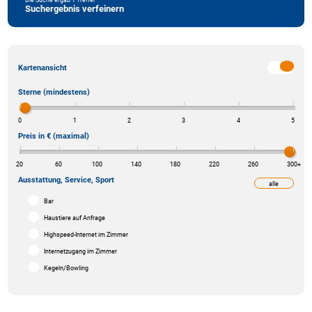
Suchergebnis verfeinern
Kartenansicht
Sterne (mindestens)
0
1
2
3
4
5
Preis in € (maximal)
20
60
100
140
180
220
260
300
+
Ausstattung, Service, Sport
alle
weniger
Bar
Haustiere auf Anfrage
Highspeed-Internet im Zimmer
Internetzugang im Zimmer
Kegeln/Bowling