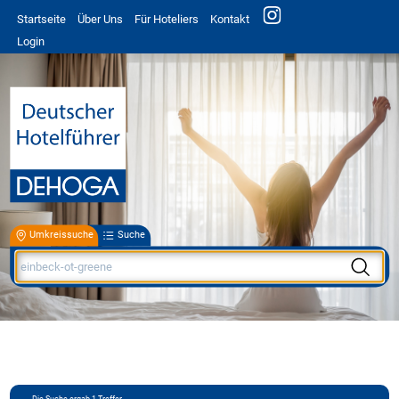
Startseite
Über Uns
Für Hoteliers
Kontakt
Login
Umkreissuche
Suche
Die Suche ergab
1
Treffer