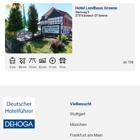
Hotel Landhaus Greene
Steinweg 5
37574 Einbeck OT Greene
ab 70€
2 km
80 km
12 km
62 km
11 km
10 m
Vielbesucht
Stuttgart
München
Frankfurt am Main