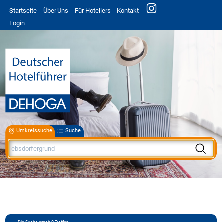
Startseite
Über Uns
Für Hoteliers
Kontakt
Login
Umkreissuche
Suche
Die Suche ergab
0
Treffer