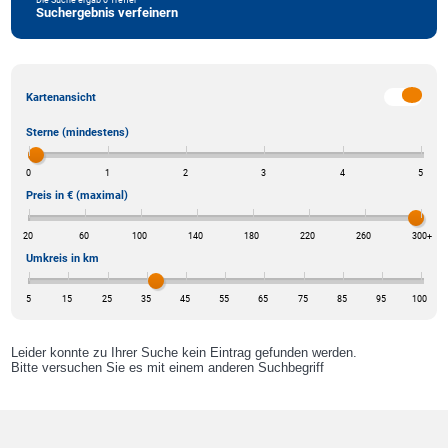
Suchergebnis verfeinern
Kartenansicht
Sterne (mindestens)
0
1
2
3
4
5
Preis in € (maximal)
20
60
100
140
180
220
260
300
+
Umkreis in km
5
15
25
35
45
55
65
75
85
95
100
Leider konnte zu Ihrer Suche kein Eintrag gefunden werden.
Bitte versuchen Sie es mit einem anderen Suchbegriff