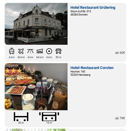
Hotel Restaurant Grütering
Glück-Auf-Str. 313
46284 Dorsten
ab 60€
4 km
64 km
4 km
64 km
4 km
50 m
Superior
Hotel-Restaurant Corsten
Hochstr. 160
52525 Heinsberg
ab 79€
30 m
10 m