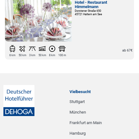
Hotel - Restaurant
Himmelmann
Dorstener Straße 650
45721 Haltern am See
ab 67€
6 km
50 km
3 km
50 km
8 km
100 m
Vielbesucht
Stuttgart
München
Frankfurt am Main
Hamburg