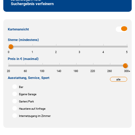
Suchergebnis verfeinern
Kartenansicht
Sterne (mindestens)
0
1
2
3
4
5
Preis in € (maximal)
20
60
100
140
180
220
260
300
+
Ausstattung, Service, Sport
alle
weniger
Bar
Eigene Garage
Garten/Park
Haustiere auf Anfrage
Internetzugang im Zimmer