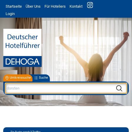
Startseite
Über Uns
Für Hoteliers
Kontakt
Login
Umkreissuche
Suche
Die Suche ergab
3
Treffer