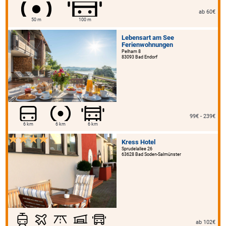
ab 60€
50 m
100 m
Lebensart am See
Ferienwohnungen
Pelham 8
83093 Bad Endorf
99€ - 239€
6 km
6 km
6 km
Kress Hotel
Sprudelallee 26
63628 Bad Soden-Salmünster
ab 102€