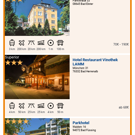
Parkstraße 33
08645 Bad Elster
70€ - 190€
3 km
200 km
20 km
200 km
1 m
100 m
Superior
Hotel Restaurant Vinothek
LAMM
Mönchstr. 31
76332 Bad Herrenalb
ab 68€
4 km
50 km
25 km
25 km
4 km
50 m
Parkhotel
Waldstr. 16
94072 Bad Füssing