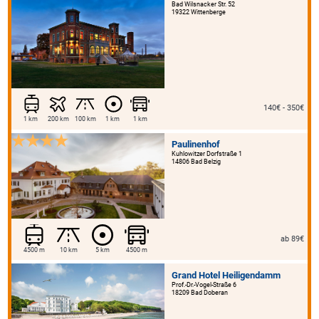
Bad Wilsnacker Str. 52
19322 Wittenberge
140€ - 350€
1 km
200 km
100 km
1 km
1 km
Paulinenhof
Kuhlowitzer Dorfstraße 1
14806 Bad Belzig
ab 89€
4500 m
10 km
5 km
4500 m
Grand Hotel Heiligendamm
Prof.-Dr.-Vogel-Straße 6
18209 Bad Doberan