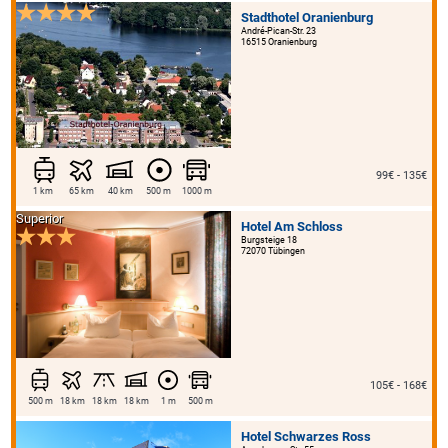
Stadthotel Oranienburg
André-Pican-Str. 23
16515 Oranienburg
99€ - 135€
1 km
65 km
40 km
500 m
1000 m
Superior
Hotel Am Schloss
Burgsteige 18
72070 Tübingen
105€ - 168€
500 m
18 km
18 km
18 km
1 m
500 m
Hotel Schwarzes Ross