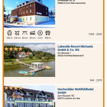
Annaberger Str. 55
09484 Kurort Oberwiesenthal
106€ - 202€
950 m
128 km
40 km
60 km
2 km
950 m
Superior
Lakeside Resort Michaela
GmbH & Co. KG
Am Stausee 1
36326 Antrifttal-Seibelsdorf
94€ - 237€
Hochwälder Wohlfühlhotel
GmbH
Zum Stausee 192
66679 Losheim am See