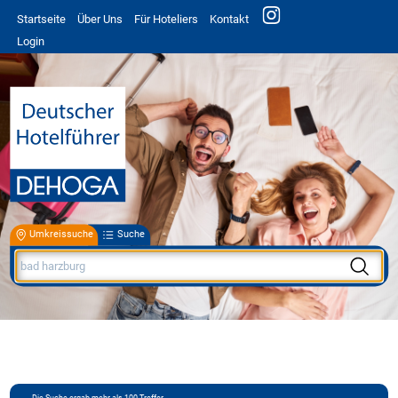
Startseite
Über Uns
Für Hoteliers
Kontakt
Login
Umkreissuche
Suche
Die Suche ergab mehr als 100 Treffer