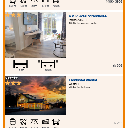
140€ - 395€
15 km
33 km
5 km
17 km
200 m
R & R Hotel Strandallee
Strandstraße 18
18586 Ostseebad Baabe
ab 80€
15 km
500 m
Superior
Landhotel Wental
Wental 1
73566 Bartholomä
ab 73€
12 km
80 km
12 km
80 km
2 km