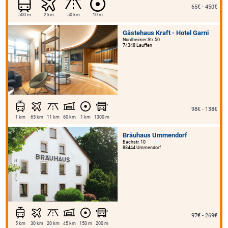
65€ - 450€
500 m
2 km
50 km
10 m
Gästehaus Kraft - Hotel Garni
Nordheimer Str. 50
74348 Lauffen
98€ - 138€
1 km
65 km
11 km
60 km
1 km
1300 m
Bräuhaus Ummendorf
Bachstr. 10
88444 Ummendorf
97€ - 269€
5 km
30 km
20 km
45 km
150 m
200 m