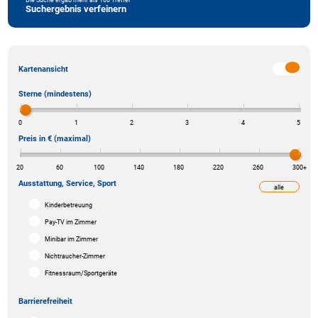
Suchergebnis verfeinern
Kartenansicht
Sterne (mindestens)
0
1
2
3
4
5
Preis in € (maximal)
20
60
100
140
180
220
260
300
+
Ausstattung, Service, Sport
alle
weniger
Kinderbetreuung
Pay-TV im Zimmer
Minibar im Zimmer
Nichtraucher-Zimmer
Fitnessraum/Sportgeräte
Barrierefreiheit