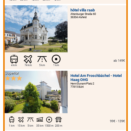
hôtel villa raab
Altenburger Straße 60
36304 Alsfeld
ab 149€
4 km
74 km
5 km
1 km
Superior
Hotel Am Froschbächel - Hotel
Haag OHG
Henri-Dunant-Platz 2
77815 Bühl
99€ - 139€
1 km
15 km
5 km
35 km
1500 m
200 m