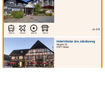
ab 89€
100 m
74 km
200 m
100 m
Hotel Höxter Am Jakobsweg
Haupstr. 24
37671 Höxter
ab 49€
5 km
5 km
1 m
Landgasthof Rhönsicht
Neuweg 2
36148 Kalbach