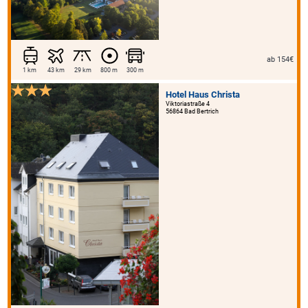
ab 154€
1 km
43 km
29 km
800 m
300 m
Hotel Haus Christa
Viktoriastraße 4
56864 Bad Bertrich