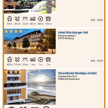
95€ - 260€
8 km
68 km
12 km
50 km
800 m
100 m
Hotel Würzburger Hof
Barbarossaplatz 2
97070 Würzburg
84€ - 331€
400 m
110 km
10 km
1 km
1 m
1 m
Strandhotel Monbijou GmbH
Andreas-Dirks-Str. 6
25980 Sylt-Westerland