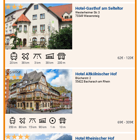
Hotel-Gasthof am Selteltor
Westerheimer Str. 3
73349 Wiesensteig
62€ - 120€
20 km
38 km
3 km
38 km
200 m
Superior
Hotel Altkölnischer Hof
Blücherstr. 2
55422 Bacharach am Rhein
69€ - 309€
350 m
80 km
15 km
90 km
1 m
10 m
Hotel Rheinischer Hof