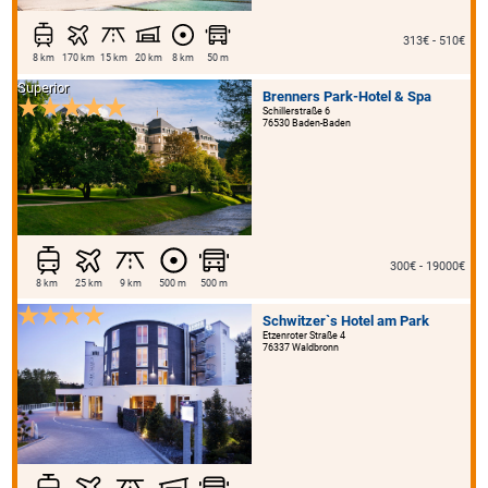
313€ - 510€
8 km
170 km
15 km
20 km
8 km
50 m
Superior
Brenners Park-Hotel & Spa
Schillerstraße 6
76530 Baden-Baden
300€ - 19000€
8 km
25 km
9 km
500 m
500 m
Schwitzer`s Hotel am Park
Etzenroter Straße 4
76337 Waldbronn