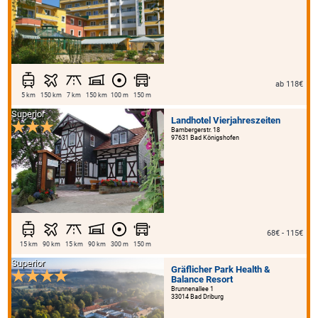
ab 118€
5 km
150 km
7 km
150 km
100 m
150 m
Superior
Landhotel Vierjahreszeiten
Bambergerstr. 18
97631 Bad Königshofen
68€ - 115€
15 km
90 km
15 km
90 km
300 m
150 m
Superior
Gräflicher Park Health &
Balance Resort
Brunnenallee 1
33014 Bad Driburg