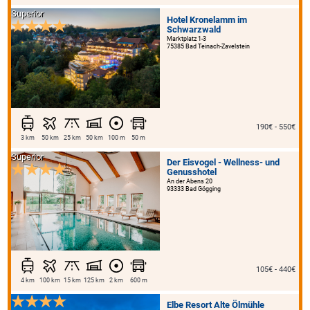
Superior
Hotel Kronelamm im
Schwarzwald
Marktplatz 1-3
75385 Bad Teinach-Zavelstein
190€ - 550€
3 km
50 km
25 km
50 km
100 m
50 m
Superior
Der Eisvogel - Wellness- und
Genusshotel
An der Abens 20
93333 Bad Gögging
105€ - 440€
4 km
100 km
15 km
125 km
2 km
600 m
Elbe Resort Alte Ölmühle