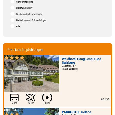
Gehbehinderung
Rollstuhlnutzer
Sehbehinderte und Blinde
Gehörlose und Schwerhörige
Alle
Premium-Empfehlungen
Waldhotel Haag GmbH Bad
Sulzburg
Badstraße 67
79295 Sulzburg
ab 99€
8 km
70 km
4 km
Superior
PARKHOTEL Helene