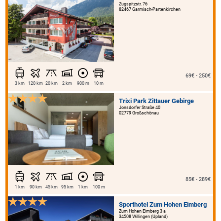
Zugspitzstr. 76
82467 Garmisch-Partenkirchen
69€ - 250€
3 km
120 km
20 km
2 km
900 m
10 m
Trixi Park Zittauer Gebirge
Jonsdorfer Straße 40
02779 Großschönau
85€ - 289€
1 km
90 km
45 km
95 km
1 km
100 m
Sporthotel Zum Hohen Eimberg
Zum Hohen Eimberg 3 a
34508 Willingen (Upland)