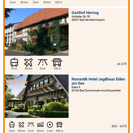
2 km
60 km
3 km
60 km
100 m
Gasthof Herzog
Alsfelder Str. 50
36251 Bad Hersfeld-Asbach
ab 47€
8 km
80 km
5 km
100 m
Superior
Romantik Hotel Jagdhaus Eiden
am See
Eiden 9
26160 Bad Zwischenahn-Aschhauserfeld
80€ - 647€
3 km
65 km
5 km
53 km
2 km
300 m