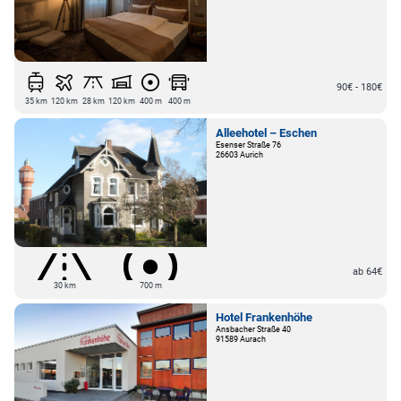
90€ - 180€
35 km
120 km
28 km
120 km
400 m
400 m
Alleehotel – Eschen
Esenser Straße 76
26603 Aurich
ab 64€
30 km
700 m
Hotel Frankenhöhe
Ansbacher Straße 40
91589 Aurach