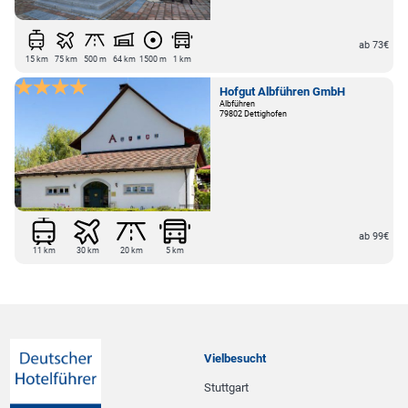
ab 73€
15 km
75 km
500 m
64 km
1500 m
1 km
Hofgut Albführen GmbH
Albführen
79802 Dettighofen
ab 99€
11 km
30 km
20 km
5 km
Vielbesucht
Stuttgart