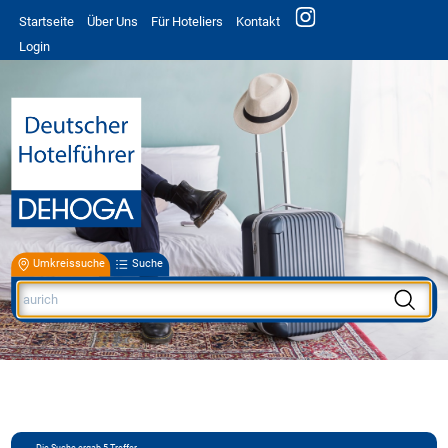
Startseite
Über Uns
Für Hoteliers
Kontakt
Login
Umkreissuche
Suche
Die Suche ergab
5
Treffer