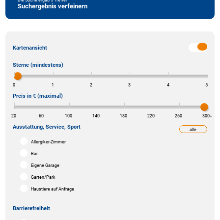
Suchergebnis verfeinern
Kartenansicht
Sterne (mindestens)
0
1
2
3
4
5
Preis in € (maximal)
20
60
100
140
180
220
260
300
+
Ausstattung, Service, Sport
alle
weniger
Allergiker-Zimmer
Bar
Eigene Garage
Garten/Park
Haustiere auf Anfrage
Barrierefreiheit