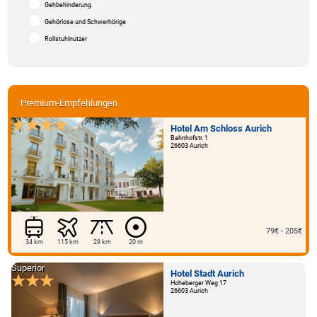
Gehbehinderung
Gehörlose und Schwerhörige
Rollstuhlnutzer
Premium-Empfehlungen
Hotel Am Schloss Aurich
Bahnhofstr. 1
26603 Aurich
79€ - 205€
34 km
115 km
29 km
20 m
Superior
Hotel Stadt Aurich
Hoheberger Weg 17
26603 Aurich