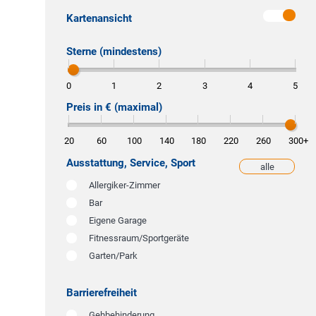
Kartenansicht
Sterne (mindestens)
0
1
2
3
4
5
Preis in € (maximal)
20
60
100
140
180
220
260
300
+
Ausstattung, Service, Sport
alle
weniger
Allergiker-Zimmer
Bar
Eigene Garage
Fitnessraum/Sportgeräte
Garten/Park
Barrierefreiheit
Gehbehinderung