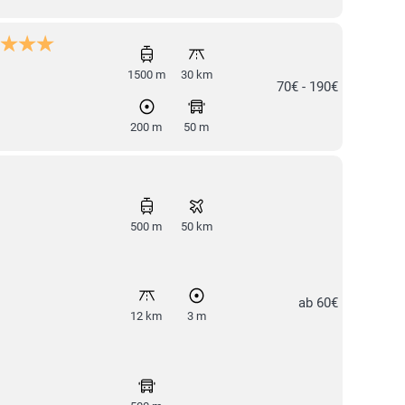
1500 m
30 km
70€ - 190€
200 m
50 m
500 m
50 km
ab 60€
12 km
3 m