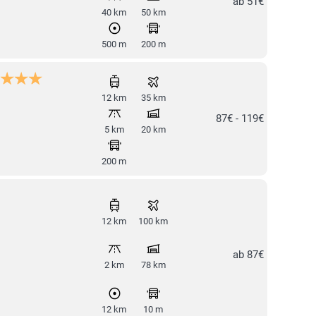
ab 51€
40 km
50 km
500 m
200 m
12 km
35 km
87€ - 119€
5 km
20 km
200 m
12 km
100 km
ab 87€
2 km
78 km
12 km
10 m