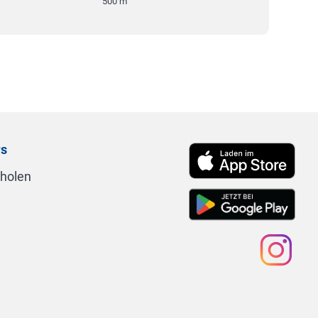
500 m
rs
nholen