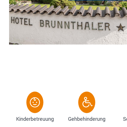
mosphäre und immer einen Tipp für Ihre Unternehmunge
sgedehnte Wander- und Skistrecken starte...
Zum Hotel
Kinderbetreuung
Gehbehinderung
S