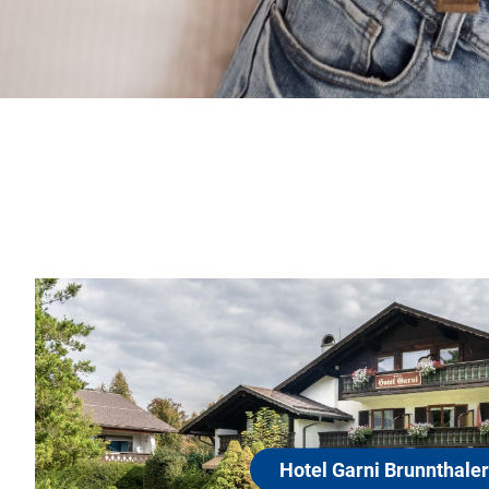
otel Garni Brunnthaler
82467 Garmisch-Partenkirchen
 ruhige, aber zentrale Lage macht unser Hotel zu einem 
seziel für Naturliebhaber, Erholungssuchende, Wintersp
d Kongressteilnehmer. In unserm Haus finden Sie eine pe