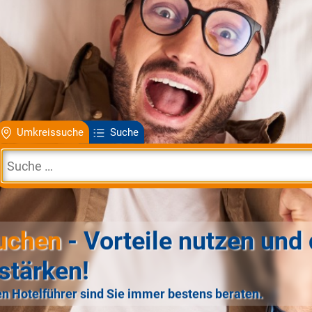
Umkreissuche
Suche
uchen
- Vorteile nutzen und 
stärken!
n Hotelführer sind Sie immer bestens beraten.