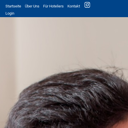
Startseite
Über Uns
Für Hoteliers
Kontakt
Login