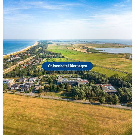
Hotel Haus
25996 Wenningste
Ostseehotel Dierhagen
Genießen Sie erholsam
Kaffeeterrasse vor de
Hotelzimmer, ausgesta
Kabel-TV und Minibar. 
Sie unseren neuen Fit
Sauna mit Freiluftberei
Zum Hotel