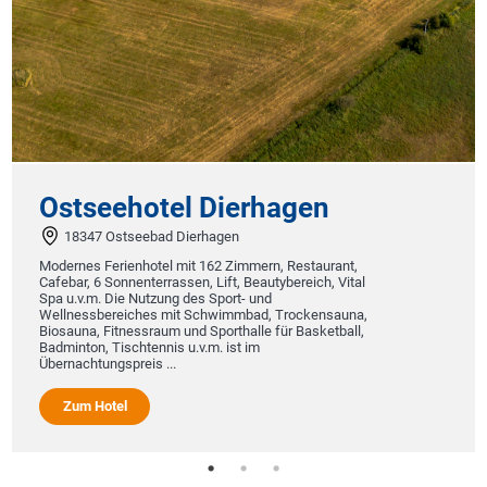
tel Dierhagen
ad Dierhagen
el mit 162 Zimmern, Restaurant,
rrassen, Lift, Beautybereich, Vital
zung des Sport- und
s mit Schwimmbad, Trockensauna,
aum und Sporthalle für Basketball,
nis u.v.m. ist im
...