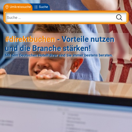
Umkreissuche
Suche
#direktbuchen
- Vorteile nutzen
und die Branche stärken!
Mit dem Deutschen Hotelführer sind Sie immer bestens beraten.