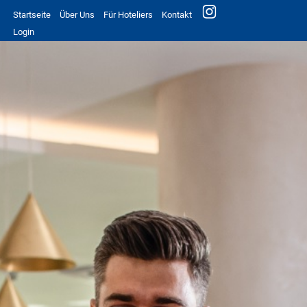
Startseite
Über Uns
Für Hoteliers
Kontakt
Login