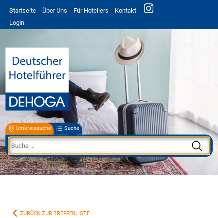
Startseite
Über Uns
Für Hoteliers
Kontakt
Login
Umkreissuche
Suche
ZURÜCK ZUR TREFFERLISTE