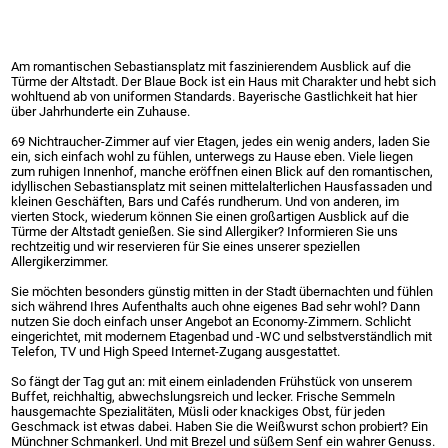
Am romantischen Sebastiansplatz mit faszinierendem Ausblick auf die
Türme der Altstadt. Der Blaue Bock ist ein Haus mit Charakter und hebt sich
wohltuend ab von uniformen Standards. Bayerische Gastlichkeit hat hier
über Jahrhunderte ein Zuhause.
69 Nichtraucher-Zimmer auf vier Etagen, jedes ein wenig anders, laden Sie
ein, sich einfach wohl zu fühlen, unterwegs zu Hause eben. Viele liegen
zum ruhigen Innenhof, manche eröffnen einen Blick auf den romantischen,
idyllischen Sebastiansplatz mit seinen mittelalterlichen Hausfassaden und
kleinen Geschäften, Bars und Cafés rundherum. Und von anderen, im
vierten Stock, wiederum können Sie einen großartigen Ausblick auf die
Türme der Altstadt genießen. Sie sind Allergiker? Informieren Sie uns
rechtzeitig und wir reservieren für Sie eines unserer speziellen
Allergikerzimmer.
Sie möchten besonders günstig mitten in der Stadt übernachten und fühlen
sich während Ihres Aufenthalts auch ohne eigenes Bad sehr wohl? Dann
nutzen Sie doch einfach unser Angebot an Economy-Zimmern. Schlicht
eingerichtet, mit modernem Etagenbad und -WC und selbstverständlich mit
Telefon, TV und High Speed Internet-Zugang ausgestattet.
So fängt der Tag gut an: mit einem einladenden Frühstück von unserem
Buffet, reichhaltig, abwechslungsreich und lecker. Frische Semmeln
hausgemachte Spezialitäten, Müsli oder knackiges Obst, für jeden
Geschmack ist etwas dabei. Haben Sie die Weißwurst schon probiert? Ein
Münchner Schmankerl. Und mit Brezel und süßem Senf ein wahrer Genuss.