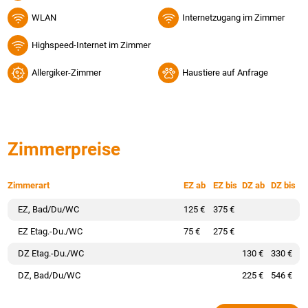
WLAN
Internetzugang im Zimmer
Highspeed-Internet im Zimmer
Allergiker-Zimmer
Haustiere auf Anfrage
Zimmerpreise
Zimmerart
EZ ab
EZ bis
DZ ab
DZ bis
EZ, Bad/Du/WC
125 €
375 €
EZ Etag.-Du./WC
75 €
275 €
DZ Etag.-Du./WC
130 €
330 €
DZ, Bad/Du/WC
225 €
546 €