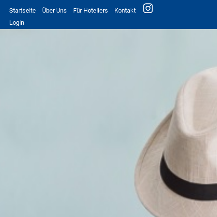
Startseite
Über Uns
Für Hoteliers
Kontakt
Login