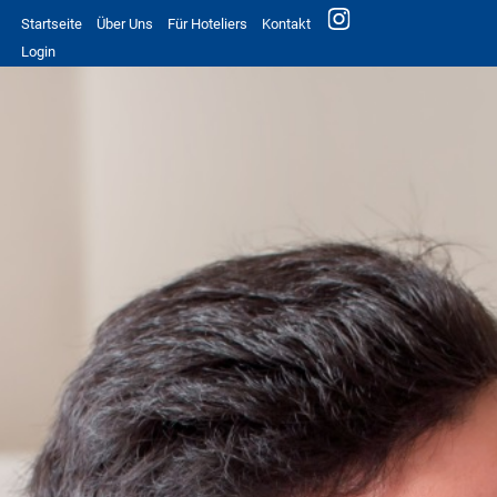
Startseite
Über Uns
Für Hoteliers
Kontakt
Login