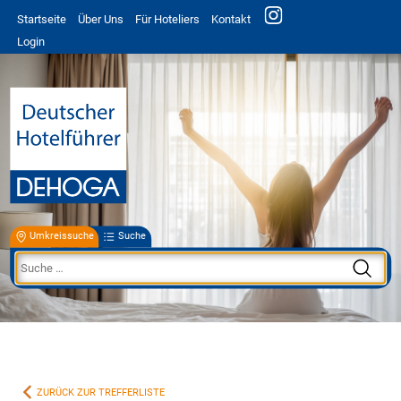
Startseite
Über Uns
Für Hoteliers
Kontakt
Login
Umkreissuche
Suche
ZURÜCK ZUR TREFFERLISTE