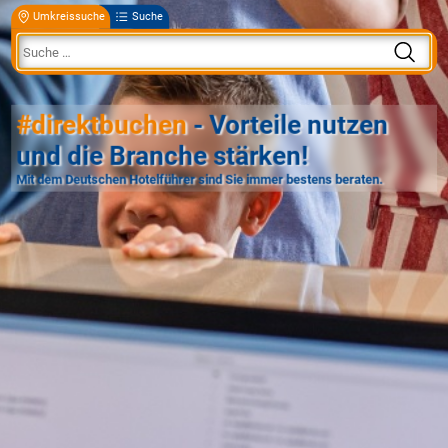
Umkreissuche
Suche
#direktbuchen
- Vorteile nutzen
und die Branche stärken!
Mit dem Deutschen Hotelführer sind Sie immer bestens beraten.