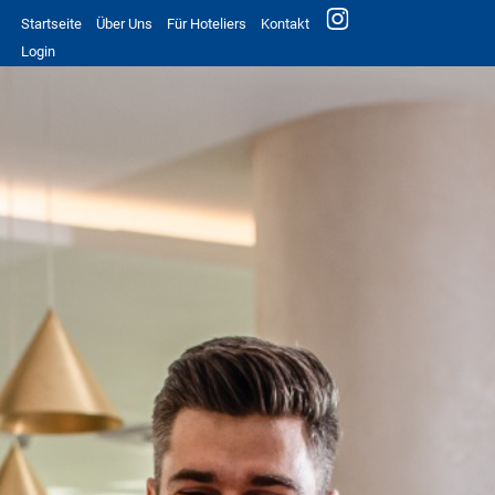
Startseite
Über Uns
Für Hoteliers
Kontakt
Login