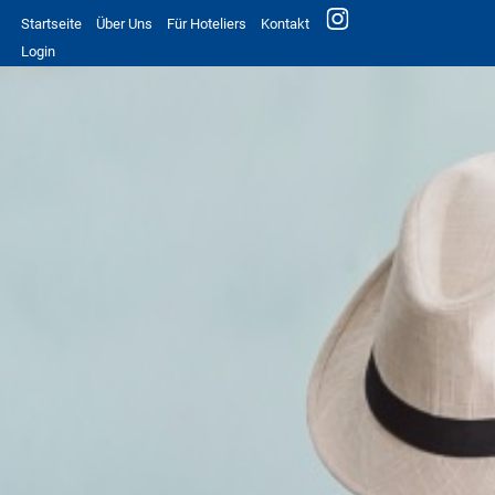
Startseite
Über Uns
Für Hoteliers
Kontakt
Login