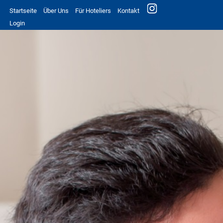
Startseite
Über Uns
Für Hoteliers
Kontakt
Login