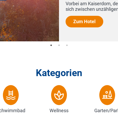
esidenz und dem Alten Rathaus finden Sie
es, Res...
Kategorien
chwimmbad
Wellness
Garten/Par