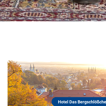
Hotel Das Be
96049 Bamberg
Genießen Sie die Ruhe im G
der Weltkulturerbestadt Bam
die Stadt mit ihrem Kaiserd