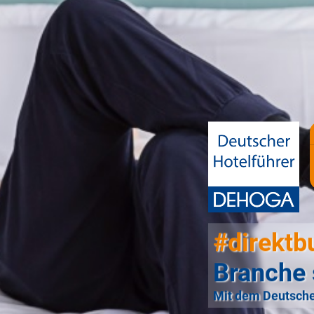
#direktb
Branche 
Mit dem Deutsche