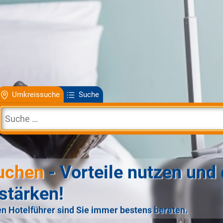
Umkreissuche
Suche
uchen
- Vorteile nutzen und 
stärken!
n Hotelführer sind Sie immer bestens beraten.