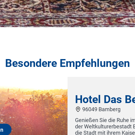
Besondere Empfehlungen
rgschlößchen
rünen über dem Trubel der Altstadtgassen
berg. Lassen Sie sich vom Ausblick über
om bei Tag und bei Nacht verzaubern.