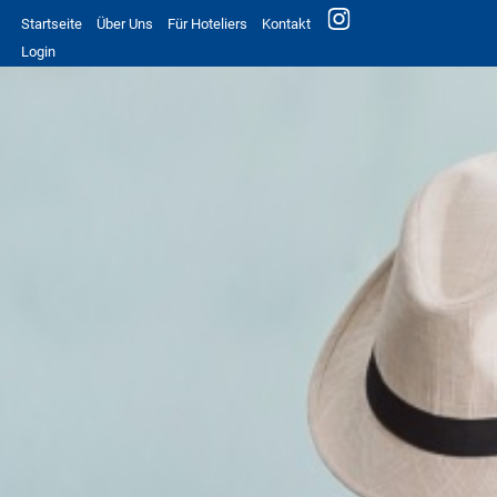
Startseite
Über Uns
Für Hoteliers
Kontakt
Login