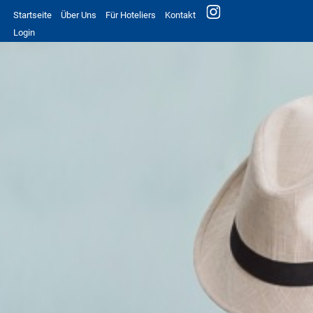
Startseite
Über Uns
Für Hoteliers
Kontakt
Login