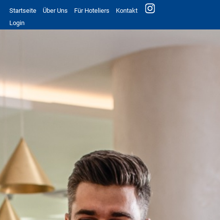
Startseite
Über Uns
Für Hoteliers
Kontakt
Login