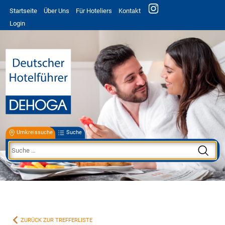
Startseite
Über Uns
Für Hoteliers
Kontakt
Login
Umkreissuche
Suche
ZURÜCK ZUR TREFFERLISTE