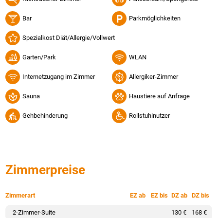
Bar
Parkmöglichkeiten
Spezialkost Diät/Allergie/Vollwert
Garten/Park
WLAN
Internetzugang im Zimmer
Allergiker-Zimmer
Sauna
Haustiere auf Anfrage
Gehbehinderung
Rollstuhlnutzer
Zimmerpreise
Zimmerart
EZ ab
EZ bis
DZ ab
DZ bis
2-Zimmer-Suite
130 €
168 €