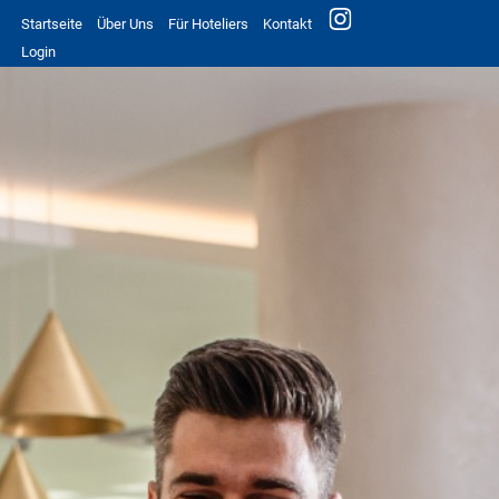
Startseite
Über Uns
Für Hoteliers
Kontakt
Login