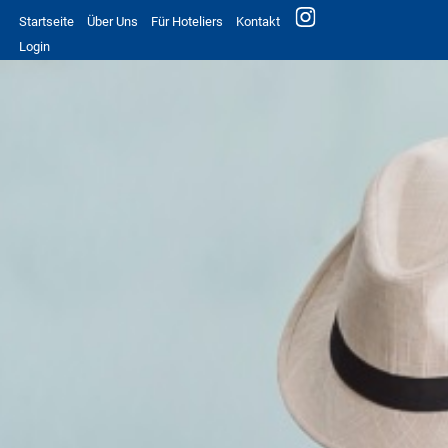
Startseite
Über Uns
Für Hoteliers
Kontakt
Login