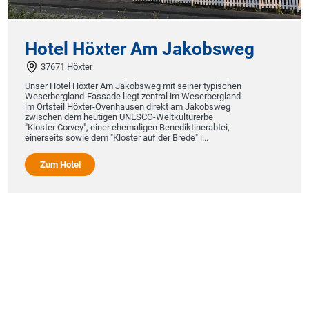
Hotel Höxter Am Jakobsweg
37671 Höxter
I
Unser Hotel Höxter Am Jakobsweg mit seiner typischen
L
Weserbergland-Fassade liegt zentral im Weserbergland
V
im Ortsteil Höxter-Ovenhausen direkt am Jakobsweg
g
zwischen dem heutigen UNESCO-Weltkulturerbe
r
"Kloster Corvey", einer ehemaligen Benediktinerabtei,
M
einerseits sowie dem "Kloster auf der Brede" i...
Zum Hotel