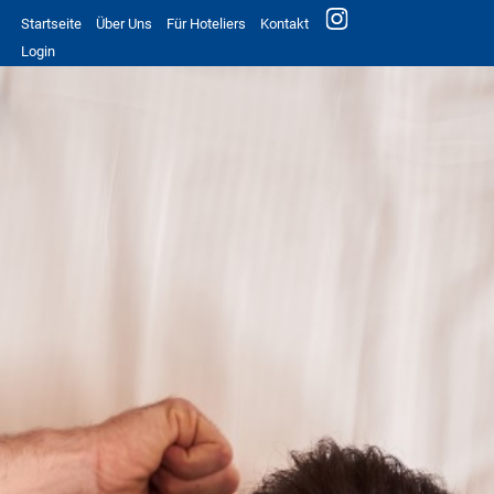
Startseite
Über Uns
Für Hoteliers
Kontakt
Login