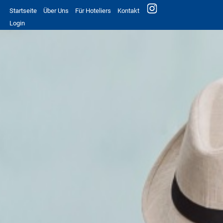
Startseite
Über Uns
Für Hoteliers
Kontakt
Login