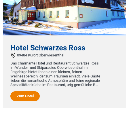
 Schwarzes Ross
ort Oberwiesenthal
e Hotel und Restaurant Schwarzes Ross
nd Skiparadies Oberwiesenthal im
etet Ihnen einen kleinen, feinen
ch, der zum Träumen einlädt. Viele Gäste
mantische Atmosphäre und feine regionale
küche im Restaurant, urig-gemütliche B...
l