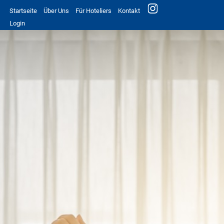
Startseite
Über Uns
Für Hoteliers
Kontakt
Login