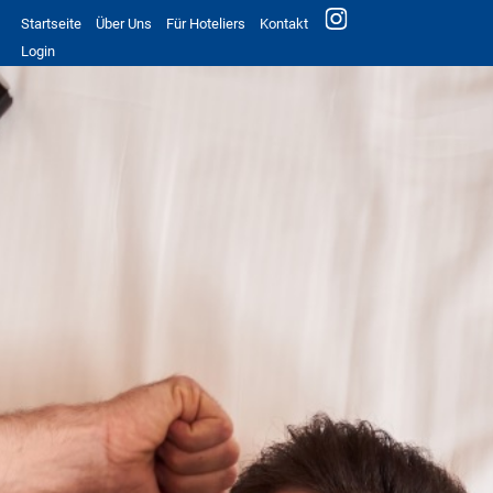
Startseite
Über Uns
Für Hoteliers
Kontakt
Login