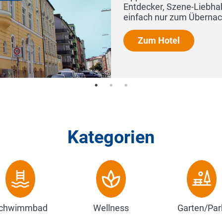
Liebhaber und Oktoberfest-Verehrer! Aber auch
bernachten und Wohlfühlen! D...
Kategorien
chwimmbad
Wellness
Garten/Par