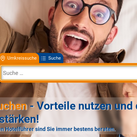
Umkreissuche
Suche
uchen
- Vorteile nutzen und 
stärken!
n Hotelführer sind Sie immer bestens beraten.