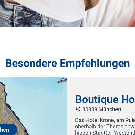
Besondere Empfehlungen
 Hotel Krone München
n
m Puls der Stadt, mitten in München und direkt
sienwiese ist ein trendiges Boutique Hotel im
Westend. Der ideale Ausgangspunkt für München-