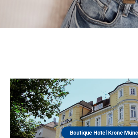
Boutique
80339 Münche
Das Hotel Krone, a
oberhalb der There
e München
hippen Stadtteil 