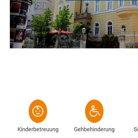
Entdecker, Szene-
einfach nur zum Ü
Zum Hotel
Kinderbetreuung
Gehbehinderung
S