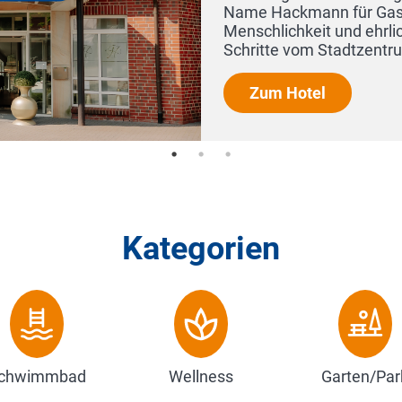
eundschaft mit Haltung, gelebte
e Herzlichkeit. Mitten in Rheine, nur wenige
 und dem idyllischen Emsufer e...
Kategorien
chwimmbad
Wellness
Garten/Par