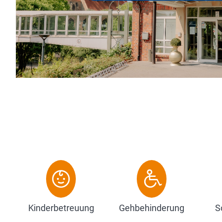
Name Hackmann für Gastfr
Menschlichkeit und ehrlich
Schritte vom Stadtzentrum
Zum Hotel
Kinderbetreuung
Gehbehinderung
S