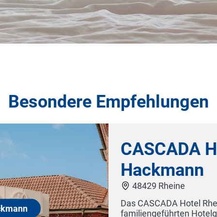
Besondere Empfehlungen
el Rheine by
e by Hackmann ist Teil der
ruppe Hackmann Hotels – seit 1986 steht der