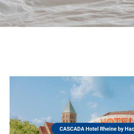
CASCADA Hot
Hackmann
48429 Rheine
Das CASCADA Hotel Rhein
ckmann
familiengeführten Hotelg