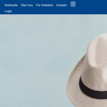
Startseite
Über Uns
Für Hoteliers
Kontakt
Login