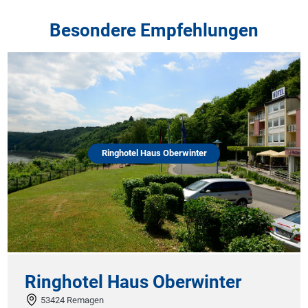
Besondere Empfehlungen
Ringhotel Haus Oberwinter
inghotel Haus Oberwinter
Ho
53424 Remagen