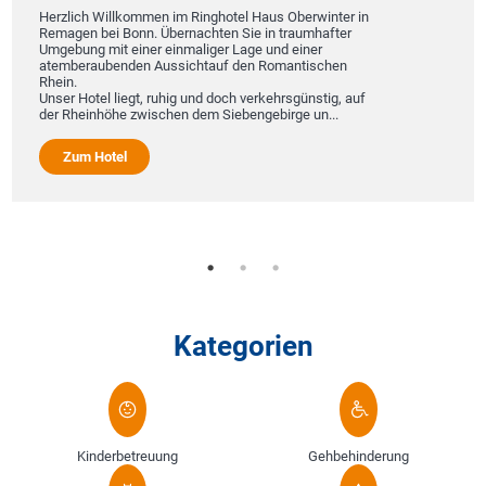
Be
zlich Willkommen im Ringhotel Haus Oberwinter in
agen bei Bonn. Übernachten Sie in traumhafter
ebung mit einer einmaliger Lage und einer
834
emberaubenden Aussichtauf den Romantischen
Genieß
in.
geführ
er Hotel liegt, ruhig und doch verkehrsgünstig, auf
entdec
 Rheinhöhe zwischen dem Siebengebirge un...
Nation
Flexib
Zum Hotel
Annehml
Zu
Kategorien
Kinderbetreuung
Gehbehinderung