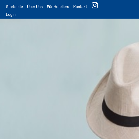
Startseite
Über Uns
Für Hoteliers
Kontakt
Login