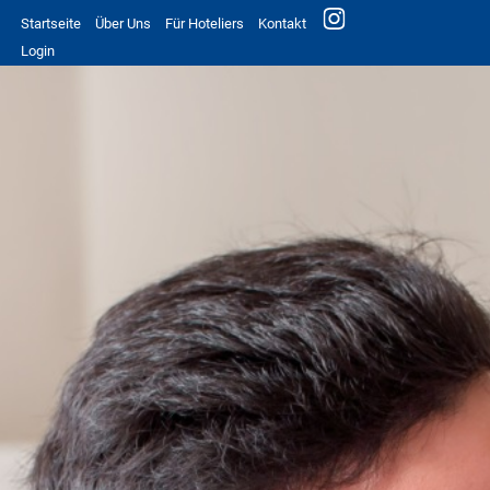
Startseite
Über Uns
Für Hoteliers
Kontakt
Login