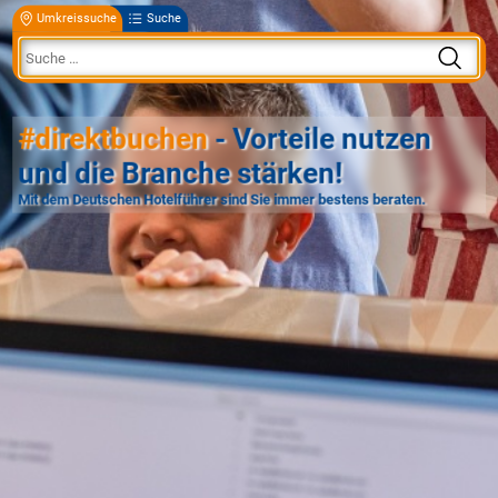
Umkreissuche
Suche
#direktbuchen
- Vorteile nutzen
und die Branche stärken!
Mit dem Deutschen Hotelführer sind Sie immer bestens beraten.