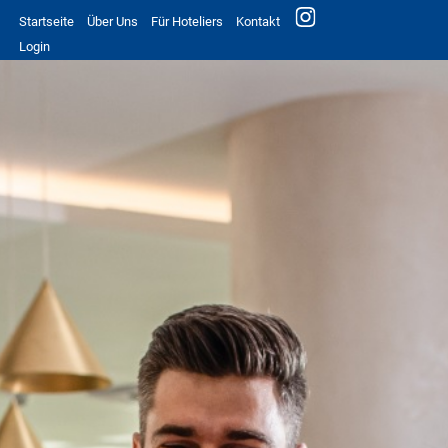
Startseite
Über Uns
Für Hoteliers
Kontakt
Login