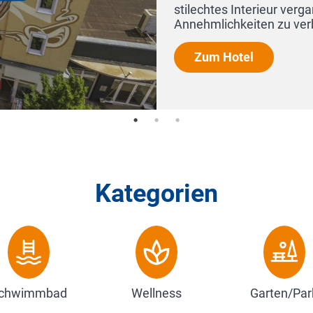
t den heutigen
S...
Kategorien
chwimmbad
Wellness
Garten/Par