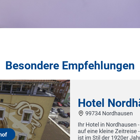
Besondere Empfehlungen
rstenhof
 und begeben sich mit uns
tel "Nordhäuser Fürstenhof"
s ist uns gelungen,