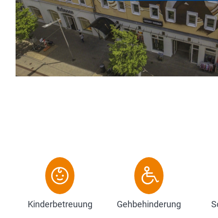
stilechtes Interieur vergangener Zeiten mi
Annehmlichkeiten zu verbinden, um so für 
Zum Hotel
Kinderbetreuung
Gehbehinderung
S