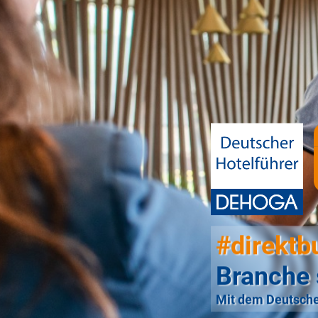
#direktb
Branche 
Mit dem Deutsche