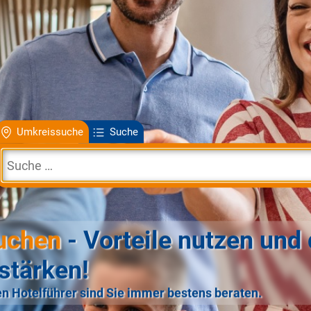
Umkreissuche
Suche
uchen
- Vorteile nutzen und 
stärken!
n Hotelführer sind Sie immer bestens beraten.