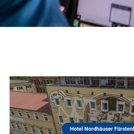
Hotel Nordhäuser Fü
99734 Nordhausen
Ihr Hotel in Nordhausen - Checken Sie ein
auf eine kleine Zeitreise - das gesamte Ho
ist im Stil der 1920er Jahre ausgestattet. E