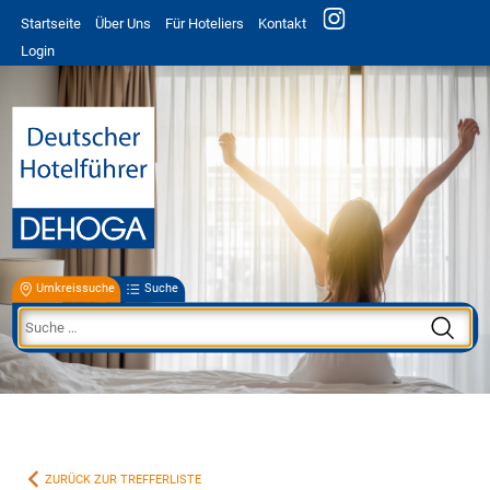
Startseite
Über Uns
Für Hoteliers
Kontakt
Login
Umkreissuche
Suche
ZURÜCK ZUR TREFFERLISTE