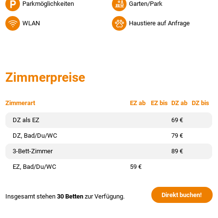
Parkmöglichkeiten
Garten/Park
WLAN
Haustiere auf Anfrage
Zimmerpreise
Zimmerart
EZ ab
EZ bis
DZ ab
DZ bis
DZ als EZ
69 €
DZ, Bad/Du/WC
79 €
3-Bett-Zimmer
89 €
EZ, Bad/Du/WC
59 €
Direkt buchen!
Insgesamt stehen
30 Betten
zur Verfügung.