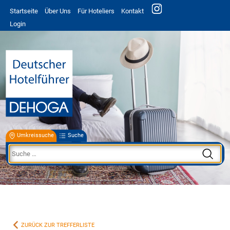
Startseite
Über Uns
Für Hoteliers
Kontakt
Login
Umkreissuche
Suche
ZURÜCK ZUR TREFFERLISTE