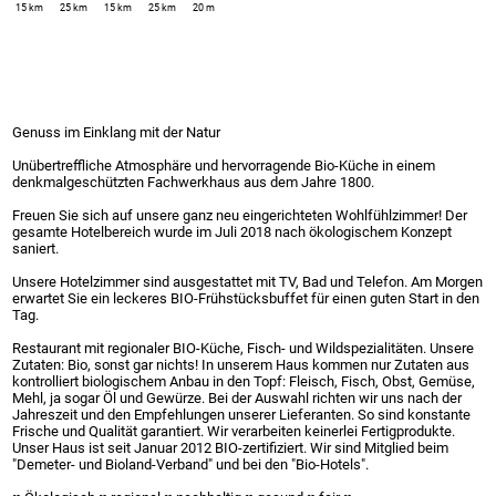
15 km
25 km
15 km
25 km
20 m
Genuss im Einklang mit der Natur
Unübertreffliche Atmosphäre und hervorragende Bio-Küche in einem
denkmalgeschützten Fachwerkhaus aus dem Jahre 1800.
Freuen Sie sich auf unsere ganz neu eingerichteten Wohlfühlzimmer! Der
gesamte Hotelbereich wurde im Juli 2018 nach ökologischem Konzept
saniert.
Unsere Hotelzimmer sind ausgestattet mit TV, Bad und Telefon. Am Morgen
erwartet Sie ein leckeres BIO-Frühstücksbuffet für einen guten Start in den
Tag.
Restaurant mit regionaler BIO-Küche, Fisch- und Wildspezialitäten. Unsere
Zutaten: Bio, sonst gar nichts! In unserem Haus kommen nur Zutaten aus
kontrolliert biologischem Anbau in den Topf: Fleisch, Fisch, Obst, Gemüse,
Mehl, ja sogar Öl und Gewürze. Bei der Auswahl richten wir uns nach der
Jahreszeit und den Empfehlungen unserer Lieferanten. So sind konstante
Frische und Qualität garantiert. Wir verarbeiten keinerlei Fertigprodukte.
Unser Haus ist seit Januar 2012 BIO-zertifiziert. Wir sind Mitglied beim
"Demeter- und Bioland-Verband" und bei den "Bio-Hotels".