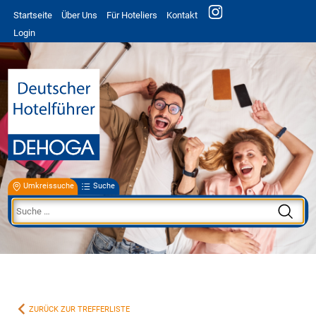
Startseite
Über Uns
Für Hoteliers
Kontakt
Login
Umkreissuche
Suche
ZURÜCK ZUR TREFFERLISTE