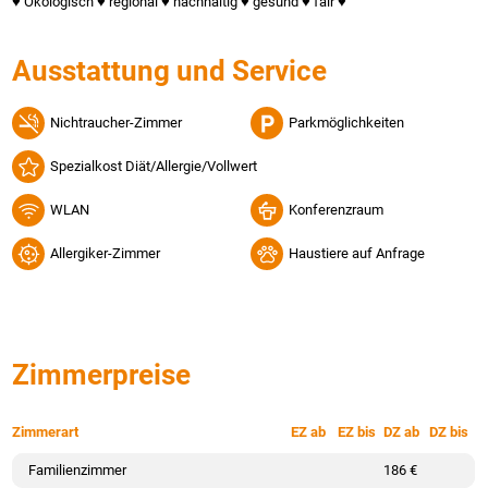
♥︎ Ökologisch ♥︎ regional ♥︎ nachhaltig ♥︎ gesund ♥︎ fair ♥︎
Ausstattung und Service
Nichtraucher-Zimmer
Parkmöglichkeiten
Spezialkost Diät/Allergie/Vollwert
WLAN
Konferenzraum
Allergiker-Zimmer
Haustiere auf Anfrage
Zimmerpreise
Zimmerart
EZ ab
EZ bis
DZ ab
DZ bis
Familienzimmer
186 €