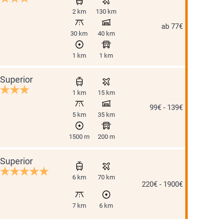
2 km
130 km
ab 77€
30 km
40 km
1 km
1 km
Superior
1 km
15 km
99€ - 139€
5 km
35 km
1500 m
200 m
Superior
6 km
70 km
220€ - 1900€
7 km
6 km