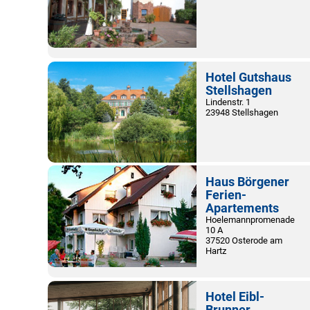
Hotel Gutshaus
Stellshagen
Lindenstr. 1
23948 Stellshagen
Haus Börgener
Ferien-
Apartements
Hoelemannpromenade
10 A
37520 Osterode am
Hartz
Hotel Eibl-
Brunner