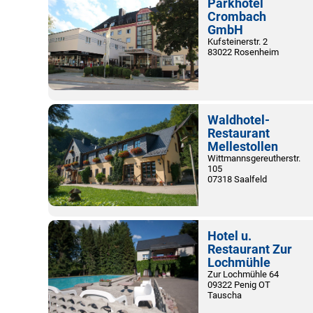
Parkhotel
Crombach
GmbH
Kufsteinerstr. 2
83022 Rosenheim
Waldhotel-
Restaurant
Mellestollen
Wittmannsgereutherstr.
105
07318 Saalfeld
Hotel u.
Restaurant Zur
Lochmühle
Zur Lochmühle 64
09322 Penig OT
Tauscha