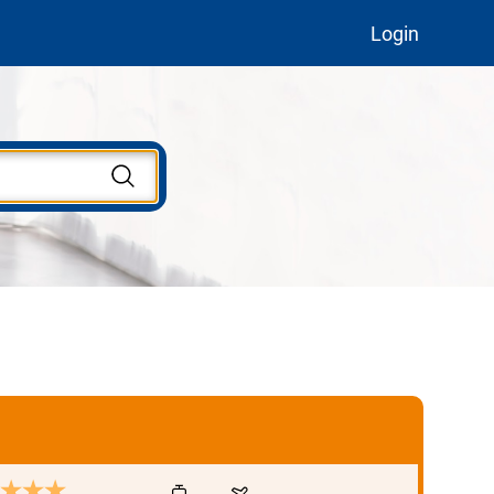
Login