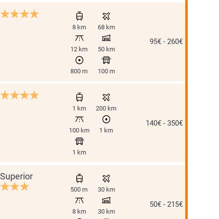
8 km
68 km
95€ - 260€
12 km
50 km
800 m
100 m
1 km
200 km
140€ - 350€
100 km
1 km
1 km
Superior
500 m
30 km
50€ - 215€
8 km
30 km