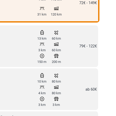
72€ - 149€
31 km
120 km
13 km
60 km
79€ - 122€
3 km
60 km
150 m
200 m
10 km
80 km
ab 60€
4 km
80 km
3 km
3 km