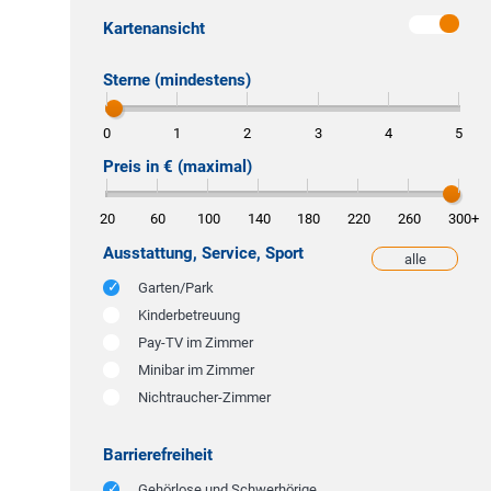
Kartenansicht
Sterne (mindestens)
0
1
2
3
4
5
Preis in € (maximal)
20
60
100
140
180
220
260
300
+
Ausstattung, Service, Sport
alle
weniger
Garten/Park
Kinderbetreuung
Pay-TV im Zimmer
Minibar im Zimmer
Nichtraucher-Zimmer
Barrierefreiheit
Gehörlose und Schwerhörige