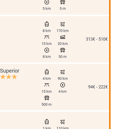
5 km
5 m
8 km
170 km
313€ - 510€
15 km
20 km
8 km
50 m
Superior
4 km
90 km
94€ - 222€
15 km
4 km
500 m
1 km
110 km