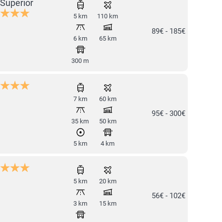
Superior
5 km
110 km
89€ - 185€
6 km
65 km
300 m
7 km
60 km
95€ - 300€
35 km
50 km
5 km
4 km
5 km
20 km
56€ - 102€
3 km
15 km