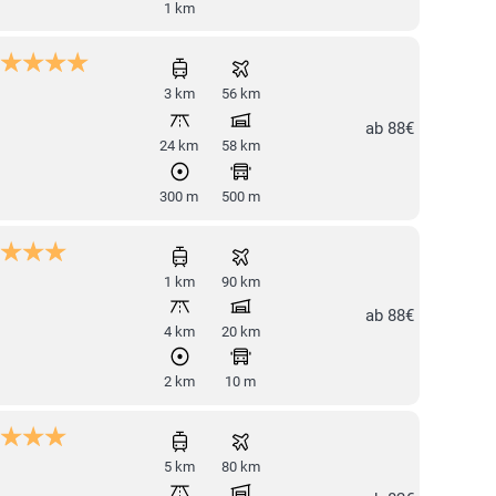
1 km
3 km
56 km
ab 88€
24 km
58 km
300 m
500 m
1 km
90 km
ab 88€
4 km
20 km
2 km
10 m
5 km
80 km