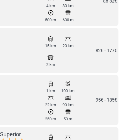
ab 82€
4 km
80 km
500 m
600 m
15 km
20 km
82€ - 177€
2 km
1 km
100 km
95€ - 185€
22 km
90 km
250 m
50 m
Superior